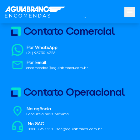
Contato Comercial
Por WhatsApp
(21) 96730-4726
Por Email
encomendas@aguiabranca.com.br
Contato Operacional
Na agência
Localize a mais próxima
No SAC
0800 725 1211 | sac@aguiabranca.com.br