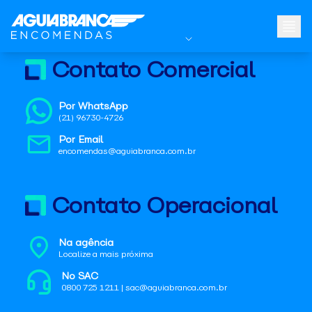
Contato Comercial
Por WhatsApp
(21) 96730-4726
Por Email
encomendas@aguiabranca.com.br
Contato Operacional
Na agência
Localize a mais próxima
No SAC
0800 725 1211 | sac@aguiabranca.com.br