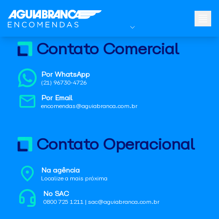
Contato Comercial
Por WhatsApp
(21) 96730-4726
Por Email
encomendas@aguiabranca.com.br
Contato Operacional
Na agência
Localize a mais próxima
No SAC
0800 725 1211 | sac@aguiabranca.com.br