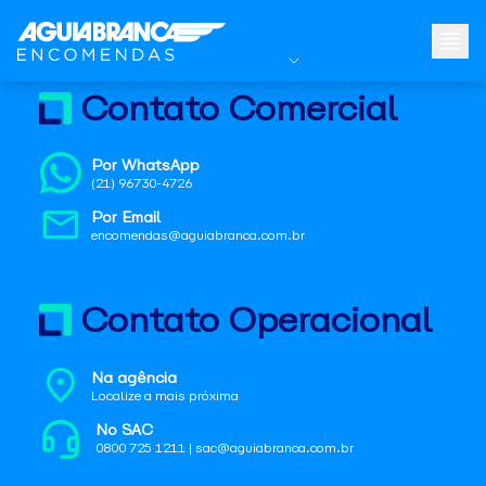
Contato Comercial
Por WhatsApp
(21) 96730-4726
Por Email
encomendas@aguiabranca.com.br
Contato Operacional
Na agência
Localize a mais próxima
No SAC
0800 725 1211 | sac@aguiabranca.com.br