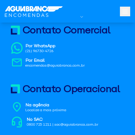
Contato Comercial
Por WhatsApp
(21) 96730-4726
Por Email
encomendas@aguiabranca.com.br
Contato Operacional
Na agência
Localize a mais próxima
No SAC
0800 725 1211 | sac@aguiabranca.com.br