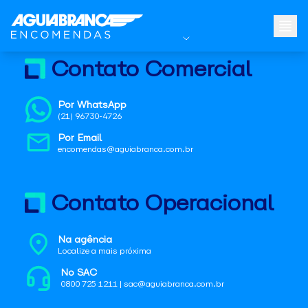
Contato Comercial
Por WhatsApp
(21) 96730-4726
Por Email
encomendas@aguiabranca.com.br
Contato Operacional
Na agência
Localize a mais próxima
No SAC
0800 725 1211 | sac@aguiabranca.com.br