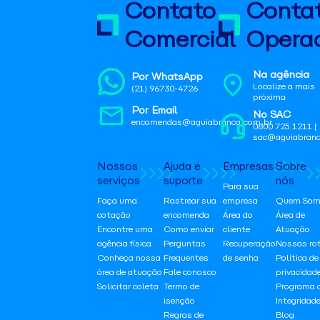
Contato
Conta
Comercial
Operac
Na agência
Por WhatsApp
Localize a mais
(21) 96730-4726
próxima
Por Email
No SAC
encomendas@aguiabranca.com.br
0800 725 1211 |
sac@aguiabranc
Nossos
Ajuda e
Empresas
Sobre
serviços
suporte
nós
Para sua
Faça uma
Rastrear sua
empresa
Quem Som
cotação
encomenda
Área do
Área de
Encontre uma
Como enviar
cliente
Atuação
agência física
Perguntas
Recuperação
Nossas ro
Conheça nossa
Frequentes
de senha
Política de
área de atuação
Fale conosco
privacidad
Solicitar coleta
Termo de
Programa 
isenção
Integridad
Regras de
Blog