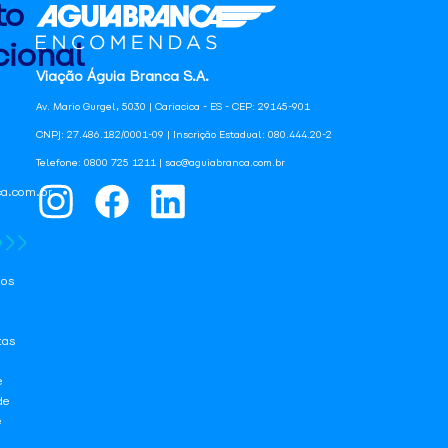
to
ional
Viação Águia Branca S.A.
Av. Mario Gurgel, 5030 | Cariacica - ES - CEP: 29145-901
CNPJ: 27.486.182/0001-09 | Inscrição Estadual: 080.444.20-2
Telefone: 0800 725 1211 | sac@aguiabranca.com.br
a.com.br
os
tas
e
de
e