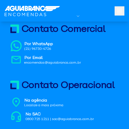
Contato Comercial
Por WhatsApp
(21) 96730-4726
Por Email
encomendas@aguiabranca.com.br
Contato Operacional
Na agência
Localize a mais próxima
No SAC
0800 725 1211 | sac@aguiabranca.com.br