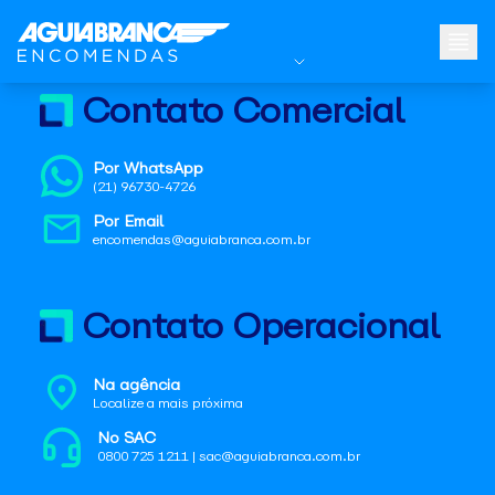
Contato Comercial
Por WhatsApp
(21) 96730-4726
Por Email
encomendas@aguiabranca.com.br
Contato Operacional
Na agência
Localize a mais próxima
No SAC
0800 725 1211 | sac@aguiabranca.com.br