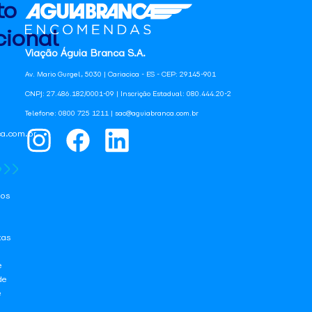
to
ional
Viação Águia Branca S.A.
Av. Mario Gurgel, 5030 | Cariacica - ES - CEP: 29145-901
CNPJ: 27.486.182/0001-09 | Inscrição Estadual: 080.444.20-2
Telefone: 0800 725 1211 | sac@aguiabranca.com.br
a.com.br
os
tas
e
de
e