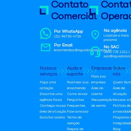
Contato
Conta
Comercial
Operac
Na agência
Por WhatsApp
Localize a mais
(21) 96730-4726
próxima
Por Email
No SAC
encomendas@aguiabranca.com.br
0800 725 1211 |
sac@aguiabranc
Nossos
Ajuda e
Empresas
Sobre
serviços
suporte
nós
Para sua
Faça uma
Rastrear sua
empresa
Quem Som
cotação
encomenda
Área do
Área de
Encontre uma
Como enviar
cliente
Atuação
agência física
Perguntas
Recuperação
Nossas ro
Conheça nossa
Frequentes
de senha
Política de
área de atuação
Fale conosco
privacidad
Solicitar coleta
Termo de
Programa 
isenção
Integridad
Regras de
Blog