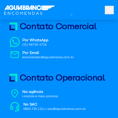
Contato Comercial
Por WhatsApp
(21) 96730-4726
Por Email
encomendas@aguiabranca.com.br
Contato Operacional
Na agência
Localize a mais próxima
No SAC
0800 725 1211 | sac@aguiabranca.com.br