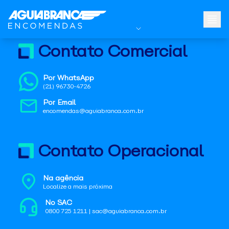
Contato Comercial
Por WhatsApp
(21) 96730-4726
Por Email
encomendas@aguiabranca.com.br
Contato Operacional
Na agência
Localize a mais próxima
No SAC
0800 725 1211 | sac@aguiabranca.com.br