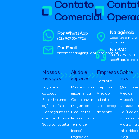
Contato
Conta
Comercial
Operac
Na agência
Por WhatsApp
Localize a mais
(21) 96730-4726
próxima
Por Email
No SAC
encomendas@aguiabranca.com.br
0800 725 1211 |
sac@aguiabranc
Nossos
Ajuda e
Empresas
Sobre
serviços
suporte
nós
Para sua
Faça uma
Rastrear sua
empresa
Quem Som
cotação
encomenda
Área do
Área de
Encontre uma
Como enviar
cliente
Atuação
agência física
Perguntas
Recuperação
Nossas ro
Conheça nossa
Frequentes
de senha
Política de
área de atuação
Fale conosco
privacidad
Solicitar coleta
Termo de
Programa 
isenção
Integridad
Regras de
Blog