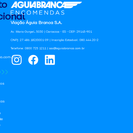
to
ional
Viação Águia Branca S.A.
Av. Mario Gurgel, 5030 | Cariacica - ES - CEP: 29145-901
CNPJ: 27.486.182/0001-09 | Inscrição Estadual: 080.444.20-2
Telefone: 0800 725 1211 | sac@aguiabranca.com.br
a.com.br
os
tas
e
de
e