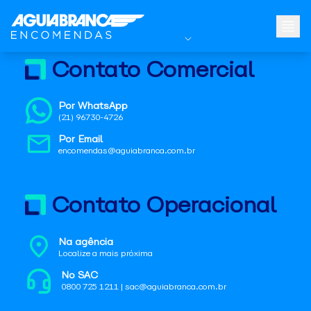
Contato Comercial
Por WhatsApp
(21) 96730-4726
Por Email
encomendas@aguiabranca.com.br
Contato Operacional
Na agência
Localize a mais próxima
No SAC
0800 725 1211 | sac@aguiabranca.com.br