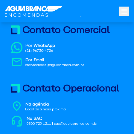
Contato Comercial
Por WhatsApp
(21) 96730-4726
Por Email
encomendas@aguiabranca.com.br
Contato Operacional
Na agência
Localize a mais próxima
No SAC
0800 725 1211 | sac@aguiabranca.com.br