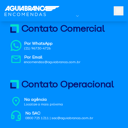
Contato Comercial
Por WhatsApp
(21) 96730-4726
Por Email
encomendas@aguiabranca.com.br
Contato Operacional
Na agência
Localize a mais próxima
No SAC
0800 725 1211 | sac@aguiabranca.com.br