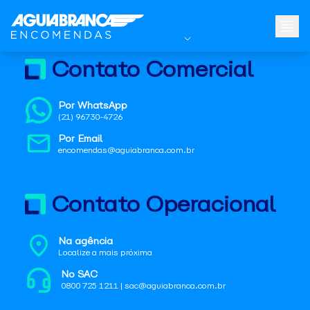
Contato Comercial
Por WhatsApp
(21) 96730-4726
Por Email
encomendas@aguiabranca.com.br
Contato Operacional
Na agência
Localize a mais próxima
No SAC
0800 725 1211 | sac@aguiabranca.com.br