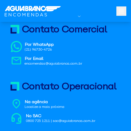
Contato Comercial
Por WhatsApp
(21) 96730-4726
Por Email
encomendas@aguiabranca.com.br
Contato Operacional
Na agência
Localize a mais próxima
No SAC
0800 725 1211 | sac@aguiabranca.com.br