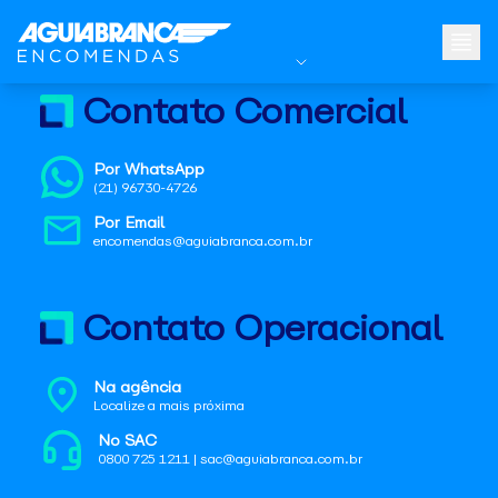
Contato Comercial
Por WhatsApp
(21) 96730-4726
Por Email
encomendas@aguiabranca.com.br
Contato Operacional
Na agência
Localize a mais próxima
No SAC
0800 725 1211 | sac@aguiabranca.com.br