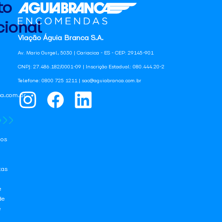
to
ional
Viação Águia Branca S.A.
Av. Mario Gurgel, 5030 | Cariacica - ES - CEP: 29145-901
CNPJ: 27.486.182/0001-09 | Inscrição Estadual: 080.444.20-2
Telefone: 0800 725 1211 | sac@aguiabranca.com.br
a.com.br
os
tas
e
de
e