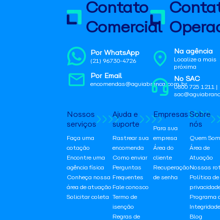
Contato
Conta
Comercial
Operac
Na agência
Por WhatsApp
Localize a mais
(21) 96730-4726
próxima
Por Email
No SAC
encomendas@aguiabranca.com.br
0800 725 1211 |
sac@aguiabranc
Nossos
Ajuda e
Empresas
Sobre
serviços
suporte
nós
Para sua
Faça uma
Rastrear sua
empresa
Quem Som
cotação
encomenda
Área do
Área de
Encontre uma
Como enviar
cliente
Atuação
agência física
Perguntas
Recuperação
Nossas ro
Conheça nossa
Frequentes
de senha
Política de
área de atuação
Fale conosco
privacidad
Solicitar coleta
Termo de
Programa 
isenção
Integridad
Regras de
Blog