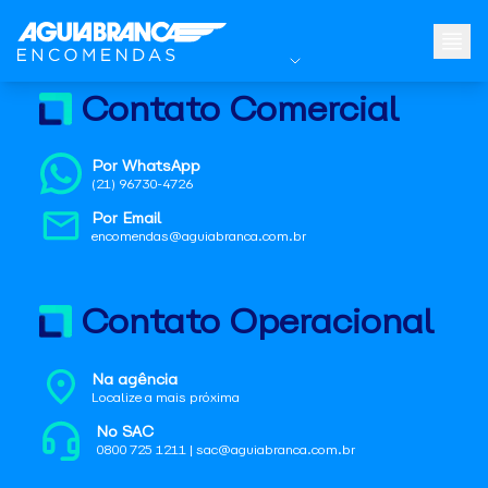
Contato Comercial
Por WhatsApp
(21) 96730-4726
Por Email
encomendas@aguiabranca.com.br
Contato Operacional
Na agência
Localize a mais próxima
No SAC
0800 725 1211 | sac@aguiabranca.com.br