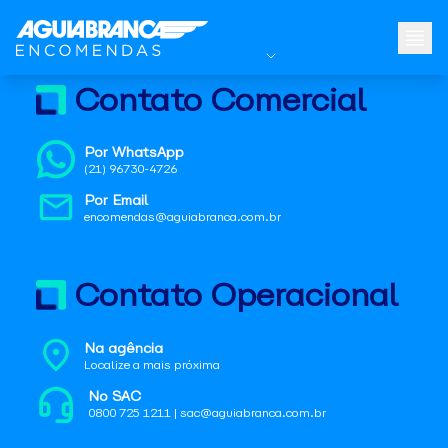
Contato Comercial
Por WhatsApp
(21) 96730-4726
Por Email
encomendas@aguiabranca.com.br
Contato Operacional
Na agência
Localize a mais próxima
No SAC
0800 725 1211 | sac@aguiabranca.com.br