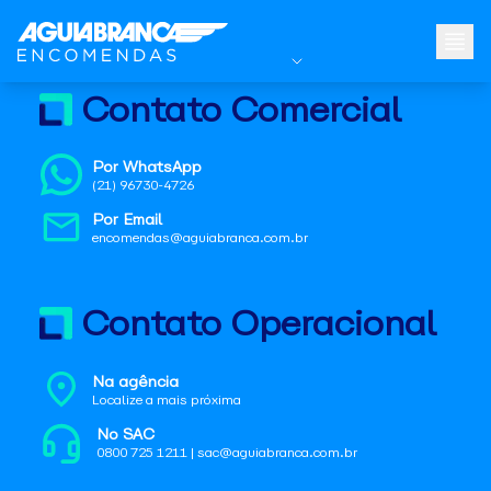
Contato Comercial
Por WhatsApp
(21) 96730-4726
Por Email
encomendas@aguiabranca.com.br
Contato Operacional
Na agência
Localize a mais próxima
No SAC
0800 725 1211 | sac@aguiabranca.com.br