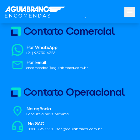
Contato Comercial
Por WhatsApp
(21) 96730-4726
Por Email
encomendas@aguiabranca.com.br
Contato Operacional
Na agência
Localize a mais próxima
No SAC
0800 725 1211 | sac@aguiabranca.com.br