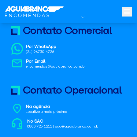
Contato Comercial
Por WhatsApp
(21) 96730-4726
Por Email
encomendas@aguiabranca.com.br
Contato Operacional
Na agência
Localize a mais próxima
No SAC
0800 725 1211 | sac@aguiabranca.com.br