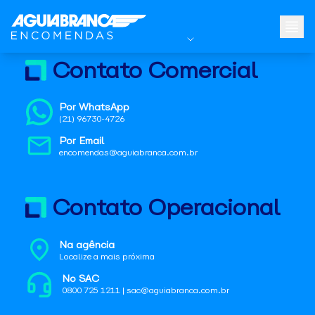
Contato Comercial
Por WhatsApp
(21) 96730-4726
Por Email
encomendas@aguiabranca.com.br
Contato Operacional
Na agência
Localize a mais próxima
No SAC
0800 725 1211 | sac@aguiabranca.com.br