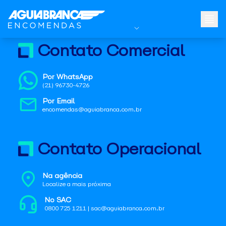
Contato Comercial
Por WhatsApp
(21) 96730-4726
Por Email
encomendas@aguiabranca.com.br
Contato Operacional
Na agência
Localize a mais próxima
No SAC
0800 725 1211 | sac@aguiabranca.com.br