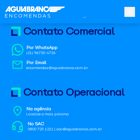
Contato Comercial
Por WhatsApp
(21) 96730-4726
Por Email
encomendas@aguiabranca.com.br
Contato Operacional
Na agência
Localize a mais próxima
No SAC
0800 725 1211 | sac@aguiabranca.com.br