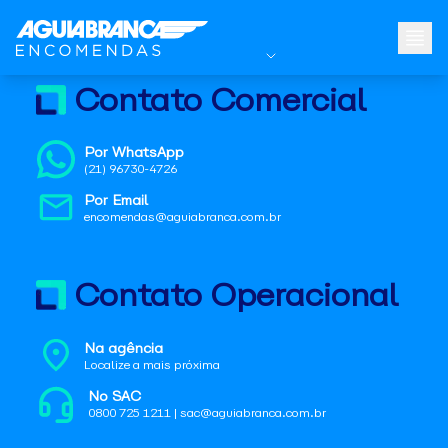
Contato Comercial
Por WhatsApp
(21) 96730-4726
Por Email
encomendas@aguiabranca.com.br
Contato Operacional
Na agência
Localize a mais próxima
No SAC
0800 725 1211 | sac@aguiabranca.com.br