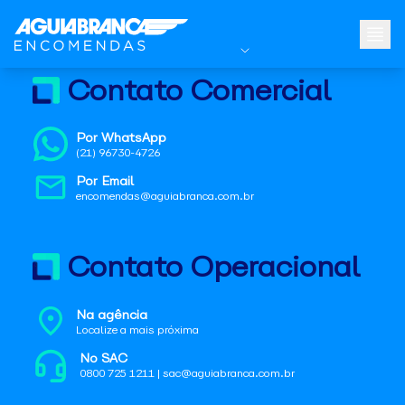
Contato Comercial
Por WhatsApp
(21) 96730-4726
Por Email
encomendas@aguiabranca.com.br
Contato Operacional
Na agência
Localize a mais próxima
No SAC
0800 725 1211 | sac@aguiabranca.com.br