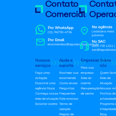
Contato
Conta
Comercial
Operac
Na agência
Por WhatsApp
Localize a mais
(21) 96730-4726
próxima
Por Email
No SAC
encomendas@aguiabranca.com.br
0800 725 1211 |
sac@aguiabranc
Nossos
Ajuda e
Empresas
Sobre
serviços
suporte
nós
Para sua
Faça uma
Rastrear sua
empresa
Quem Som
cotação
encomenda
Área do
Área de
Encontre uma
Como enviar
cliente
Atuação
agência física
Perguntas
Recuperação
Nossas ro
Conheça nossa
Frequentes
de senha
Política de
área de atuação
Fale conosco
privacidad
Solicitar coleta
Termo de
Programa 
isenção
Integridad
Regras de
Blog