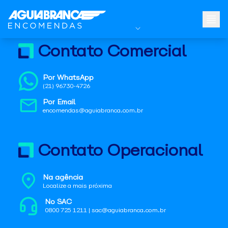
Contato Comercial
Por WhatsApp
(21) 96730-4726
Por Email
encomendas@aguiabranca.com.br
Contato Operacional
Na agência
Localize a mais próxima
No SAC
0800 725 1211 | sac@aguiabranca.com.br