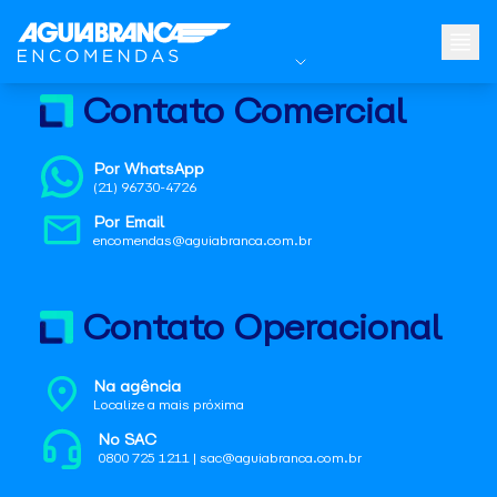
Contato Comercial
Por WhatsApp
(21) 96730-4726
Por Email
encomendas@aguiabranca.com.br
Contato Operacional
Na agência
Localize a mais próxima
No SAC
0800 725 1211 | sac@aguiabranca.com.br