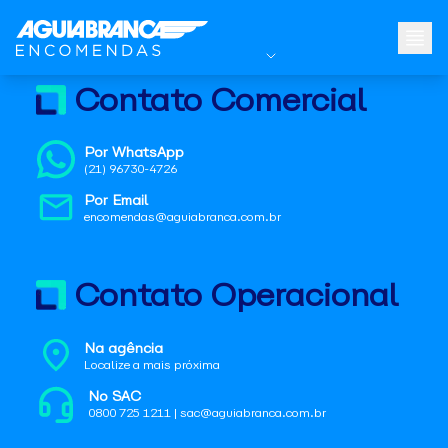
Contato Comercial
Por WhatsApp
(21) 96730-4726
Por Email
encomendas@aguiabranca.com.br
Contato Operacional
Na agência
Localize a mais próxima
No SAC
0800 725 1211 | sac@aguiabranca.com.br