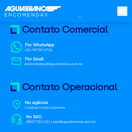
Contato Comercial
Por WhatsApp
(21) 96730-4726
Por Email
encomendas@aguiabranca.com.br
Contato Operacional
Na agência
Localize a mais próxima
No SAC
0800 725 1211 | sac@aguiabranca.com.br