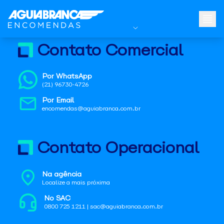
Contato Comercial
Por WhatsApp
(21) 96730-4726
Por Email
encomendas@aguiabranca.com.br
Contato Operacional
Na agência
Localize a mais próxima
No SAC
0800 725 1211 | sac@aguiabranca.com.br