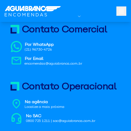
Contato Comercial
Por WhatsApp
(21) 96730-4726
Por Email
encomendas@aguiabranca.com.br
Contato Operacional
Na agência
Localize a mais próxima
No SAC
0800 725 1211 | sac@aguiabranca.com.br