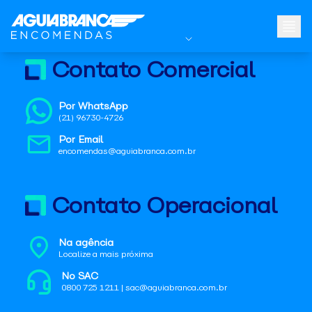
Contato Comercial
Por WhatsApp
(21) 96730-4726
Por Email
encomendas@aguiabranca.com.br
Contato Operacional
Na agência
Localize a mais próxima
No SAC
0800 725 1211 | sac@aguiabranca.com.br