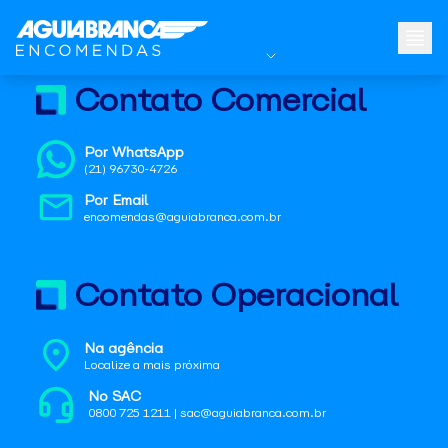
Contato Comercial
Por WhatsApp
(21) 96730-4726
Por Email
encomendas@aguiabranca.com.br
Contato Operacional
Na agência
Localize a mais próxima
No SAC
0800 725 1211 | sac@aguiabranca.com.br