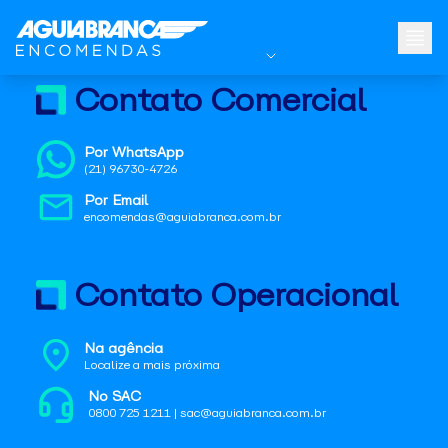
Contato Comercial
Por WhatsApp
(21) 96730-4726
Por Email
encomendas@aguiabranca.com.br
Contato Operacional
Na agência
Localize a mais próxima
No SAC
0800 725 1211 | sac@aguiabranca.com.br