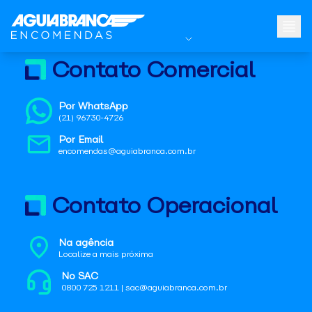
Contato Comercial
Por WhatsApp
(21) 96730-4726
Por Email
encomendas@aguiabranca.com.br
Contato Operacional
Na agência
Localize a mais próxima
No SAC
0800 725 1211 | sac@aguiabranca.com.br