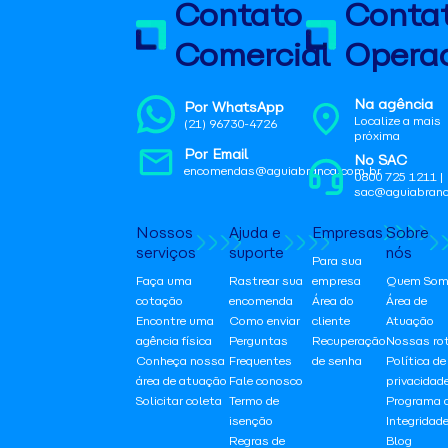
Contato
Conta
Comercial
Operac
Na agência
Por WhatsApp
Localize a mais
(21) 96730-4726
próxima
Por Email
No SAC
encomendas@aguiabranca.com.br
0800 725 1211 |
sac@aguiabranc
Nossos
Ajuda e
Empresas
Sobre
serviços
suporte
nós
Para sua
Faça uma
Rastrear sua
empresa
Quem Som
cotação
encomenda
Área do
Área de
Encontre uma
Como enviar
cliente
Atuação
agência física
Perguntas
Recuperação
Nossas ro
Conheça nossa
Frequentes
de senha
Política de
área de atuação
Fale conosco
privacidad
Solicitar coleta
Termo de
Programa 
isenção
Integridad
Regras de
Blog