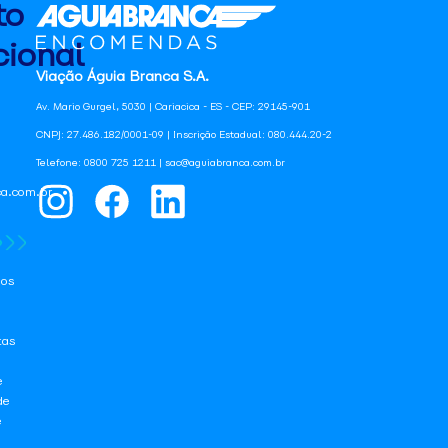
to
ional
Viação Águia Branca S.A.
Av. Mario Gurgel, 5030 | Cariacica - ES - CEP: 29145-901
CNPJ: 27.486.182/0001-09 | Inscrição Estadual: 080.444.20-2
Telefone: 0800 725 1211 | sac@aguiabranca.com.br
a.com.br
os
tas
e
de
e