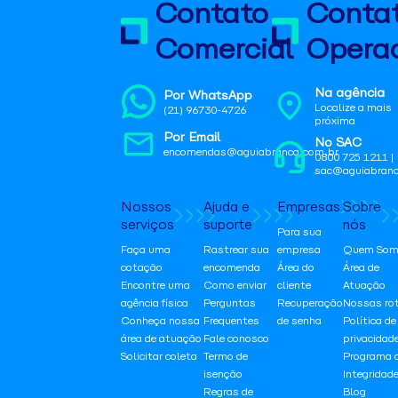
Contato
Conta
Comercial
Operac
Na agência
Por WhatsApp
Localize a mais
(21) 96730-4726
próxima
Por Email
No SAC
encomendas@aguiabranca.com.br
0800 725 1211 |
sac@aguiabranc
Nossos
Ajuda e
Empresas
Sobre
serviços
suporte
nós
Para sua
Faça uma
Rastrear sua
empresa
Quem Som
cotação
encomenda
Área do
Área de
Encontre uma
Como enviar
cliente
Atuação
agência física
Perguntas
Recuperação
Nossas ro
Conheça nossa
Frequentes
de senha
Política de
área de atuação
Fale conosco
privacidad
Solicitar coleta
Termo de
Programa 
isenção
Integridad
Regras de
Blog