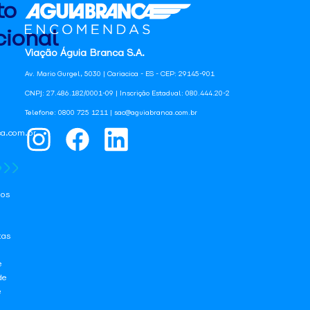
to
ional
Viação Águia Branca S.A.
Av. Mario Gurgel, 5030 | Cariacica - ES - CEP: 29145-901
CNPJ: 27.486.182/0001-09 | Inscrição Estadual: 080.444.20-2
Telefone: 0800 725 1211 | sac@aguiabranca.com.br
a.com.br
os
tas
e
de
e