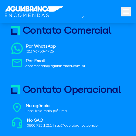
Contato Comercial
Por WhatsApp
(21) 96730-4726
Por Email
encomendas@aguiabranca.com.br
Contato Operacional
Na agência
Localize a mais próxima
No SAC
0800 725 1211 | sac@aguiabranca.com.br