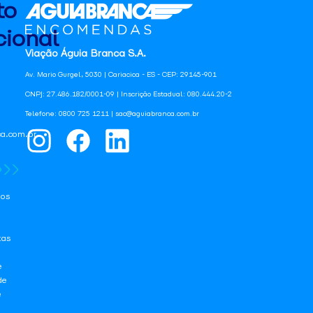
to
ional
Viação Águia Branca S.A.
Av. Mario Gurgel, 5030 | Cariacica - ES - CEP: 29145-901
CNPJ: 27.486.182/0001-09 | Inscrição Estadual: 080.444.20-2
Telefone: 0800 725 1211 | sac@aguiabranca.com.br
a.com.br
os
tas
e
de
e