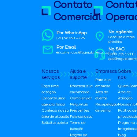
Contato
Conta
Comercial
Operac
Na agência
Por WhatsApp
Localize a mais
(21) 96730-4726
próxima
Por Email
No SAC
encomendas@aguiabranca.com.br
0800 725 1211 |
sac@aguiabranc
Nossos
Ajuda e
Empresas
Sobre
serviços
suporte
nós
Para sua
Faça uma
Rastrear sua
empresa
Quem Som
cotação
encomenda
Área do
Área de
Encontre uma
Como enviar
cliente
Atuação
agência física
Perguntas
Recuperação
Nossas ro
Conheça nossa
Frequentes
de senha
Política de
área de atuação
Fale conosco
privacidad
Solicitar coleta
Termo de
Programa 
isenção
Integridad
Regras de
Blog