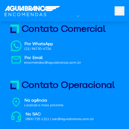
Contato Comercial
Por WhatsApp
(21) 96730-4726
Por Email
encomendas@aguiabranca.com.br
Contato Operacional
Na agência
Localize a mais próxima
No SAC
0800 725 1211 | sac@aguiabranca.com.br