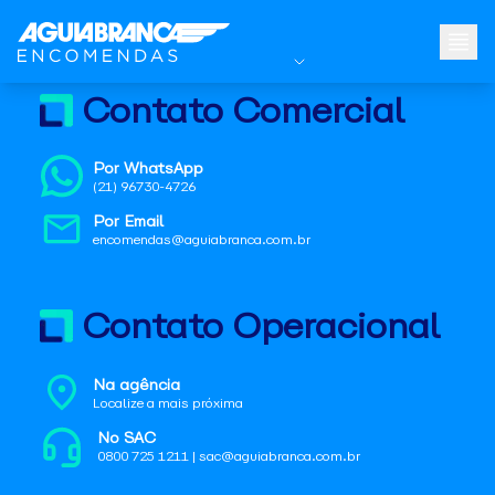
Contato Comercial
Por WhatsApp
(21) 96730-4726
Por Email
encomendas@aguiabranca.com.br
Contato Operacional
Na agência
Localize a mais próxima
No SAC
0800 725 1211 | sac@aguiabranca.com.br