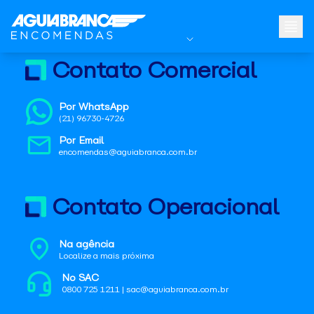
Contato Comercial
Por WhatsApp
(21) 96730-4726
Por Email
encomendas@aguiabranca.com.br
Contato Operacional
Na agência
Localize a mais próxima
No SAC
0800 725 1211 | sac@aguiabranca.com.br