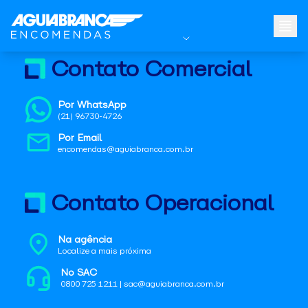
Contato Comercial
Por WhatsApp
(21) 96730-4726
Por Email
encomendas@aguiabranca.com.br
Contato Operacional
Na agência
Localize a mais próxima
No SAC
0800 725 1211 | sac@aguiabranca.com.br