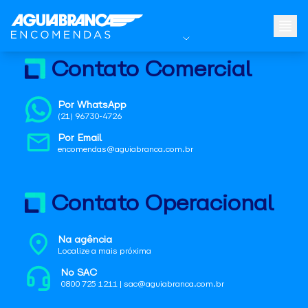
Contato Comercial
Por WhatsApp
(21) 96730-4726
Por Email
encomendas@aguiabranca.com.br
Contato Operacional
Na agência
Localize a mais próxima
No SAC
0800 725 1211 | sac@aguiabranca.com.br